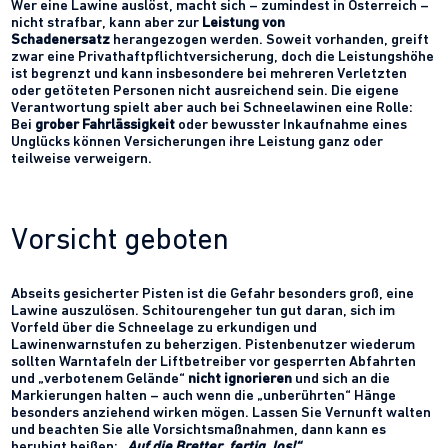
Wer eine Lawine auslöst, macht sich – zumindest in Österreich –
nicht strafbar, kann aber zur
Leistung von
Schadenersatz
herangezogen werden. Soweit vorhanden, greift
zwar eine Privathaftpflichtversicherung, doch die Leistungshöhe
ist begrenzt und kann insbesondere bei mehreren Verletzten
oder getöteten Personen nicht ausreichend sein. Die eigene
Verantwortung spielt aber auch bei Schneelawinen eine Rolle:
Bei
grober Fahrlässigkeit
oder bewusster Inkaufnahme eines
Unglücks können Versicherungen ihre Leistung ganz oder
teilweise verweigern.
Vorsicht geboten
Abseits gesicherter Pisten ist die Gefahr besonders groß, eine
Lawine auszulösen. Schitourengeher tun gut daran, sich im
Vorfeld über die Schneelage zu erkundigen und
Lawinenwarnstufen zu beherzigen. Pistenbenutzer wiederum
sollten Warntafeln der Liftbetreiber vor gesperrten Abfahrten
und „verbotenem Gelände“
nicht ignorieren
und sich an die
Markierungen halten – auch wenn die „unberührten“ Hänge
besonders anziehend wirken mögen. Lassen Sie Vernunft walten
und beachten Sie alle Vorsichtsmaßnahmen, dann kann es
beruhigt heißen:
„Auf die Bretter, fertig, los!“