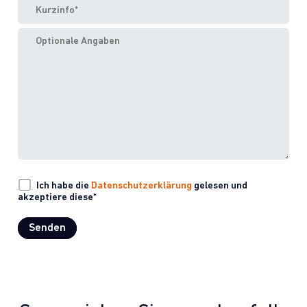
Ich habe die
Datenschutzerklärung
gelesen und
akzeptiere diese*
Senden
A
l
t
e
r