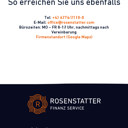
So erreichen Sie uns ebenfalls
n
a
t
i
Tel:
+43 6274/2110-0
v
E-Mail:
office@rosenstatter.com
e
Bürozeiten: MO – FR 8-12 Uhr, nachmittags nach
:
Vereinbarung
Firmenstandort (Google Maps)