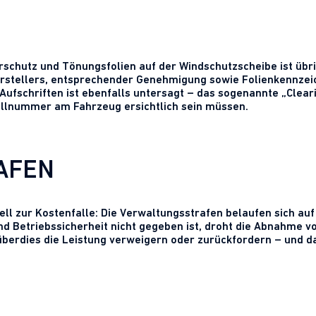
rschutz und Tönungsfolien auf der Windschutzscheibe ist übri
stellers, entsprechender Genehmigung sowie Folienkennzeich
ufschriften ist ebenfalls untersagt – das sogenannte „Clear
llnummer am Fahrzeug ersichtlich sein müssen.
AFEN
zur Kostenfalle: Die Verwaltungsstrafen belaufen sich auf bi
und Betriebssicherheit nicht gegeben ist, droht die Abnahme 
 überdies die Leistung verweigern oder zurückfordern – und d