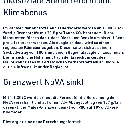
Ökosoziale Steuerreform und
Klimabonus
Im Rahmen der ökosozialen Steuerreform werden ab 1. Juli 2022
fossile Brennstoffe mit 30 € pro Tonne CO
besteuert. Diese
2
Mehrkosten führen dazu, dass Diesel und Benzin um bis zu 9 Cent
pro Liter teurer werden. Als Ausgleich dazu wird es einen
regionalen
Klimabonus
geben. Dieser setzt sich aus einem
Sockelbetrag von 100 € und einem Regionalausgleich zusammen.
Die tatsächliche Höhe hängt von der Erreichbarkeit des
Hauptwohnsitzes mit öffentlichen Verkehrsmitteln ab und wie
gut die Infrastruktur der Region ist.
Grenzwert NoVA sinkt
Mit 1.1.2022 wurde erneut die Formel für die Berechnung der
NoVA verschärft und auf einen CO
-Abzugsbetrag von 107 g/km
2
gesenkt, der Malus-Grenzwert sinkt von 200 auf 185 g CO
pro
2
Kilometer.
Dies ergibt eine neue Berechnungsformel: